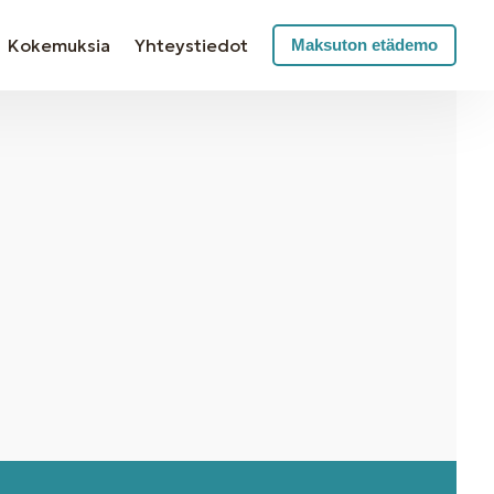
Kokemuksia
Yhteystiedot
Maksuton etädemo