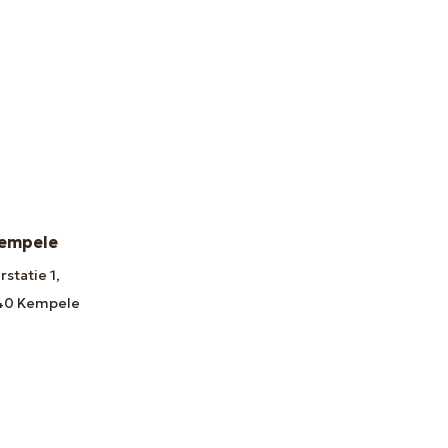
empele
rstatie 1,
40 Kempele