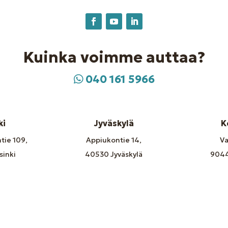
Kuinka voimme auttaa?
040 161 5966
ki
Jyväskylä
K
tie 109,
Appiukontie 14,
Va
sinki
40530 Jyväskylä
904