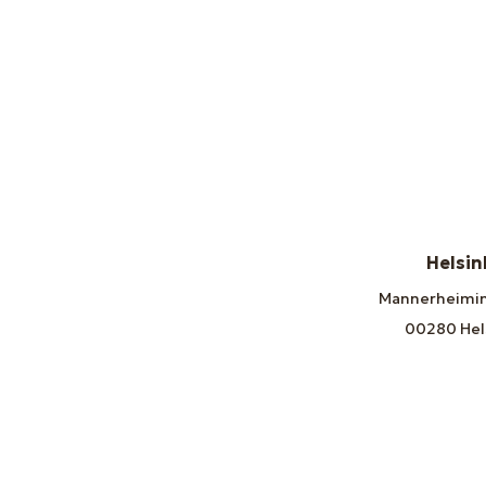
Helsin
Mannerheimin
00280 Hel